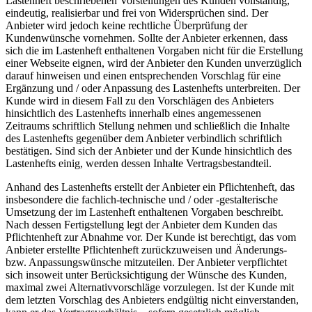
Lastenheft beschriebenen Vorstellungen des Kunden vollständig,
eindeutig, realisierbar und frei von Widersprüchen sind. Der
Anbieter wird jedoch keine rechtliche Überprüfung der
Kundenwünsche vornehmen. Sollte der Anbieter erkennen, dass
sich die im Lastenheft enthaltenen Vorgaben nicht für die Erstellung
einer Webseite eignen, wird der Anbieter den Kunden unverzüglich
darauf hinweisen und einen entsprechenden Vorschlag für eine
Ergänzung und / oder Anpassung des Lastenhefts unterbreiten. Der
Kunde wird in diesem Fall zu den Vorschlägen des Anbieters
hinsichtlich des Lastenhefts innerhalb eines angemessenen
Zeitraums schriftlich Stellung nehmen und schließlich die Inhalte
des Lastenhefts gegenüber dem Anbieter verbindlich schriftlich
bestätigen. Sind sich der Anbieter und der Kunde hinsichtlich des
Lastenhefts einig, werden dessen Inhalte Vertragsbestandteil.
Anhand des Lastenhefts erstellt der Anbieter ein Pflichtenheft, das
insbesondere die fachlich-technische und / oder -gestalterische
Umsetzung der im Lastenheft enthaltenen Vorgaben beschreibt.
Nach dessen Fertigstellung legt der Anbieter dem Kunden das
Pflichtenheft zur Abnahme vor. Der Kunde ist berechtigt, das vom
Anbieter erstellte Pflichtenheft zurückzuweisen und Änderungs-
bzw. Anpassungswünsche mitzuteilen. Der Anbieter verpflichtet
sich insoweit unter Berücksichtigung der Wünsche des Kunden,
maximal zwei Alternativvorschläge vorzulegen. Ist der Kunde mit
dem letzten Vorschlag des Anbieters endgültig nicht einverstanden,