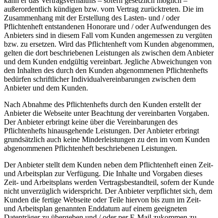
kann er das Vertragsverhältnis – sofern gesetzlich möglich –
außerordentlich kündigen bzw. vom Vertrag zurücktreten. Die im
Zusammenhang mit der Erstellung des Lasten- und / oder
Pflichtenheft entstandenen Honorare und / oder Aufwendungen des
Anbieters sind in diesem Fall vom Kunden angemessen zu vergüten
bzw. zu ersetzen. Wird das Pflichtenheft vom Kunden abgenommen,
gelten die dort beschriebenen Leistungen als zwischen dem Anbieter
und dem Kunden endgültig vereinbart. Jegliche Abweichungen von
den Inhalten des durch den Kunden abgenommenen Pflichtenhefts
bedürfen schriftlicher Individualvereinbarungen zwischen dem
Anbieter und dem Kunden.
Nach Abnahme des Pflichtenhefts durch den Kunden erstellt der
Anbieter die Webseite unter Beachtung der vereinbarten Vorgaben.
Der Anbieter erbringt keine über die Vereinbarungen des
Pflichtenhefts hinausgehende Leistungen. Der Anbieter erbringt
grundsätzlich auch keine Minderleistungen zu den im vom Kunden
abgenommenen Pflichtenheft beschriebenen Leistungen.
Der Anbieter stellt dem Kunden neben dem Pflichtenheft einen Zeit-
und Arbeitsplan zur Verfügung. Die Inhalte und Vorgaben dieses
Zeit- und Arbeitsplans werden Vertragsbestandteil, sofern der Kunde
nicht unverzüglich widerspricht. Der Anbieter verpflichtet sich, dem
Kunden die fertige Webseite oder Teile hiervon bis zum im Zeit-
und Arbeitsplan genannten Enddatum auf einem geeigneten
Datenträger zu übergeben und / oder per E-Mail zukommen zu